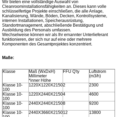
Wir bieten eine vollständige Auswahl von
Cleanroominstallationsfähigkeiten an. Dieses kann volle
schlüsselfertige Projekte einschließen, die alle Anlage,
Kanalisierung, Wände, Böden, Decken, Kontrollsysteme,
internen Installationen, Speicherausrüstung,
Standortmanagement, abschließende Bestätigung und
Ausbildung des Personals umfassen.
Wechselweise können wir als Ihr ernannter Unterlieferant
funktionieren, der sich nur auf eine oder mehrere
Komponenten des Gesamtprojektes konzentriert.
Maße:
Klasse
Maß (WxDxH)
FFU Q'ty
Luftstrom
Millimeter
(m3/h)
*inner Höhe
Klasse 10-
1220X1220X2150
2
2300
100
Klasse 10-
1220X2440X2150
4
4600
100
Klasse 10-
2440X2440X2150
8
9200
100
Klasse 10-
2440X3660X2150
12
13800
100