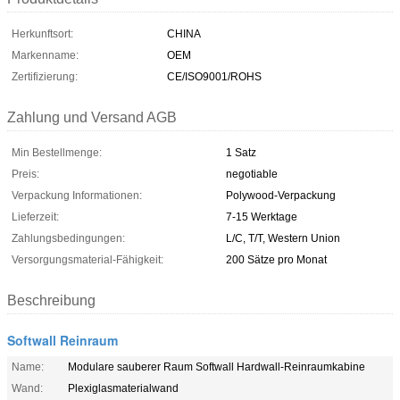
Herkunftsort:
CHINA
Markenname:
OEM
Zertifizierung:
CE/ISO9001/ROHS
Zahlung und Versand AGB
Min Bestellmenge:
1 Satz
Preis:
negotiable
Verpackung Informationen:
Polywood-Verpackung
Lieferzeit:
7-15 Werktage
Zahlungsbedingungen:
L/C, T/T, Western Union
Versorgungsmaterial-Fähigkeit:
200 Sätze pro Monat
Beschreibung
Softwall Reinraum
Name:
Modulare sauberer Raum Softwall Hardwall-Reinraumkabine
Wand:
Plexiglasmaterialwand