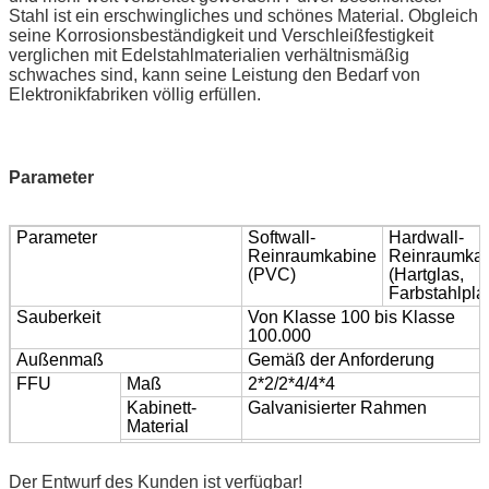
Stahl ist ein erschwingliches und schönes Material. Obgleich
seine Korrosionsbeständigkeit und Verschleißfestigkeit
verglichen mit Edelstahlmaterialien verhältnismäßig
schwaches sind, kann seine Leistung den Bedarf von
Elektronikfabriken völlig erfüllen.
Parameter
Parameter
Softwall-
Hardwall-
Reinraumkabine
Reinraumka
(PVC)
(Hartglas,
Farbstahlplat
Sauberkeit
Von Klasse 100 bis Klasse
100.000
Außenmaß
Gemäß der Anforderung
FFU
Maß
2*2/2*4/4*4
Kabinett-
Galvanisierter Rahmen
Material
Energiequelle
110V/60hz/av/dc,
220V/60HZ/AV/DC
Der Entwurf des Kunden ist verfügbar!