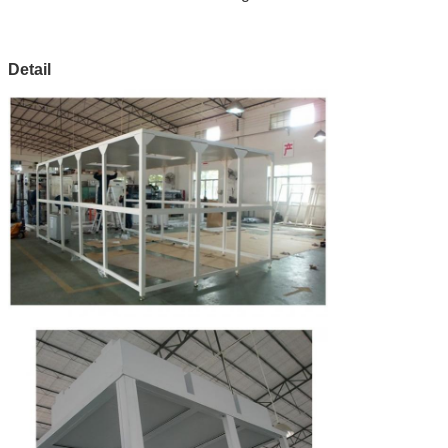
HEPA-Filter
Filter H14 Hepa
Rahmen-Material
Überzogener Stahl des rostfrei
Stahl aluminume Profil-Pulvers
Wand-Material
Antistatische
Plastikvorha
Detail
weiche PVC-
Wand
106~109Ω
Beleuchten
Lampen
Verfügbar in LED und in T5
Klimaanlage
Gemäß der
Verfügbar in der Klimaanlage d
Anforderung
konstanten Temperatur/im
Conditioner der konstanten
Temperatur und der Feuchtigke