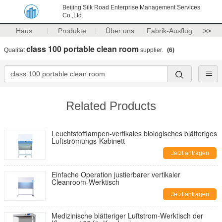
Beijing Silk Road Enterprise Management Services
Co.,Ltd.
Haus
Produkte
Über uns
Fabrik-Ausflug
>>
class 100 portable clean room
Qualität
supplier.
(6)
Related Products
Leuchtstofflampen-vertikales biologisches blätteriges
Luftströmungs-Kabinett
Jetzt anfragen
Einfache Operation justierbarer vertikaler
Cleanroom-Werktisch
Jetzt anfragen
Medizinische blätteriger Luftstrom-Werktisch der