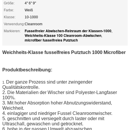
Größe:
4" 6" 9"
Farbe:
Weiß
Klasse:
10-1000
Verwendung:
Cleanroom
Fusselfreier Abwischen-Reinraum der Klassen-1000
Markieren:
,
Weichheits-Klasse 100 Cleanroom-Abwischen
,
microfiber fusselfreies Putztuch
Weichheits-Klasse fusselfreies Putztuch 1000 Microfiber
Produktbeschreibung:
Der ganze Prozess sind unter zwingender
1.
Qualitätskontrolle.
2. Die Materialien der Wischer sind Polyester-Langfaser
100%.
3. Mit hoher Absorption hoher Abnutzungswiderstand,
Weichheit.
4. einlagiger und niedriger Fussel Cleanroomwischer.
5. geschnitten und versiegelt durch laster oder mit
Ultraschall, gewaschen und getrocknet.
6. hohe in der nassen Umwelt abzuwischen