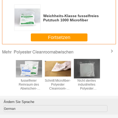
Weichheits-Klasse fusselfreies
Putztuch 1000 Microfiber
Fortsetzen
Polyester Cleanroomabwischen
Mehr
kämpfungs-
fusselfreier
Schnitt Microfiber-
Nicht steriles
Industriell
lrand-
Reinraum des
Polyester
industrielles
100 Clea
ester
Abwischen-
Cleanroom-
Polyester
Abwis
room-
200gsm für
Abwischen Laser-
Cleanroom-
en 100%
elektronische
160gsm
Abwischen des
Industrie
Zoll-4*4
Ändern Sie Sprache
German