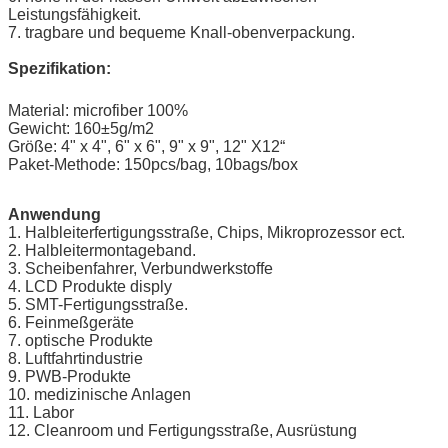
Leistungsfähigkeit.
7. tragbare und bequeme Knall-obenverpackung.
Spezifikation:
Material: microfiber 100%
Gewicht: 160±5g/m2
Größe: 4" x 4", 6" x 6", 9" x 9", 12" X12“
Paket-Methode: 150pcs/bag, 10bags/box
Anwendung
1. Halbleiterfertigungsstraße, Chips, Mikroprozessor ect.
2. Halbleitermontageband.
3. Scheibenfahrer, Verbundwerkstoffe
4. LCD Produkte disply
5. SMT-Fertigungsstraße.
6. Feinmeßgeräte
7. optische Produkte
8. Luftfahrtindustrie
9. PWB-Produkte
10. medizinische Anlagen
11. Labor
12. Cleanroom und Fertigungsstraße, Ausrüstung