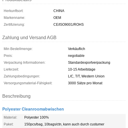
Herkunftsort:
CHINA
Markenname:
OEM
Zertifizierung:
CE/ISO9001/ROHS
Zahlung und Versand AGB
Min Bestellmenge:
Verkäuflich
Preis:
negotiable
Verpackung Informationen:
Standardexportverpackung
Lieferzeit:
10-15 Arbeitstage
Zahlungsbedingungen:
L/C, T/T, Western Union
Versorgungsmaterial-Fähigkeit:
3000 Sätze pro Monat
Beschreibung
Polyester Cleanroomabwischen
Material:
Polyester 100%
Paket:
150pcs/bag, 10bags/ctn, kann auch durch custumer