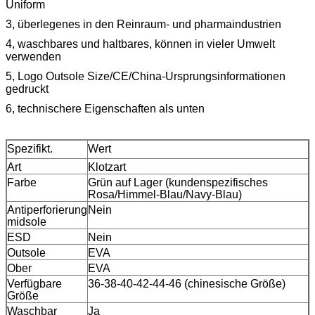
Uniform
3, überlegenes in den Reinraum- und pharmaindustrien
4, waschbares und haltbares, können in vieler Umwelt
verwenden
5, Logo Outsole Size/CE/China-Ursprungsinformationen
gedruckt
6, technischere Eigenschaften als unten
Spezifikt.
Wert
Art
Klotzart
Farbe
Grün auf Lager (kundenspezifisches
Rosa/Himmel-Blau/Navy-Blau)
Antiperforierung
Nein
midsole
ESD
Nein
Outsole
EVA
Ober
EVA
Verfügbare
36-38-40-42-44-46 (chinesische Größe)
Größe
Waschbar
Ja