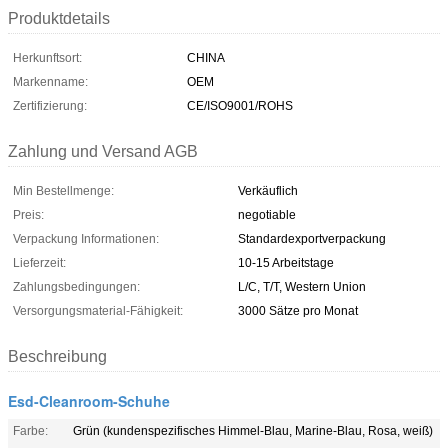
Produktdetails
Herkunftsort:
CHINA
Markenname:
OEM
Zertifizierung:
CE/ISO9001/ROHS
Zahlung und Versand AGB
Min Bestellmenge:
Verkäuflich
Preis:
negotiable
Verpackung Informationen:
Standardexportverpackung
Lieferzeit:
10-15 Arbeitstage
Zahlungsbedingungen:
L/C, T/T, Western Union
Versorgungsmaterial-Fähigkeit:
3000 Sätze pro Monat
Beschreibung
Esd-Cleanroom-Schuhe
Farbe:
Grün (kundenspezifisches Himmel-Blau, Marine-Blau, Rosa, weiß)