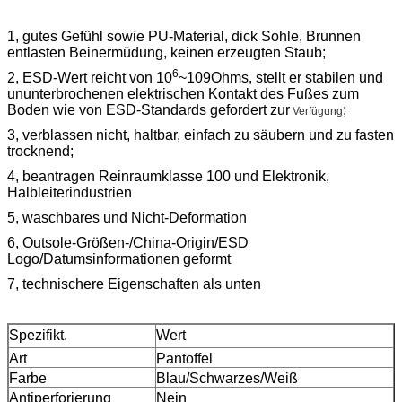
1, gutes Gefühl sowie PU-Material, dick Sohle, Brunnen
entlasten Beinermüdung, keinen erzeugten Staub;
6
2, ESD-Wert reicht von 10
~109Ohms, stellt er stabilen und
ununterbrochenen elektrischen Kontakt des Fußes zum
Boden wie von ESD-Standards gefordert zur
;
Verfügung
3, verblassen nicht, haltbar, einfach zu säubern und zu fasten
trocknend;
4, beantragen Reinraumklasse 100 und Elektronik,
Halbleiterindustrien
5, waschbares und Nicht-Deformation
6, Outsole-Größen-/China-Origin/ESD
Logo/Datumsinformationen geformt
7, technischere Eigenschaften als unten
Spezifikt.
Wert
Art
Pantoffel
Farbe
Blau/Schwarzes/Weiß
Antiperforierung
Nein