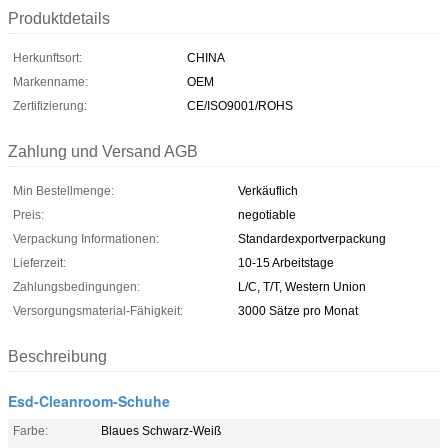
Produktdetails
Herkunftsort:
CHINA
Markenname:
OEM
Zertifizierung:
CE/ISO9001/ROHS
Zahlung und Versand AGB
Min Bestellmenge:
Verkäuflich
Preis:
negotiable
Verpackung Informationen:
Standardexportverpackung
Lieferzeit:
10-15 Arbeitstage
Zahlungsbedingungen:
L/C, T/T, Western Union
Versorgungsmaterial-Fähigkeit:
3000 Sätze pro Monat
Beschreibung
Esd-Cleanroom-Schuhe
Farbe:
Blaues Schwarz-Weiß