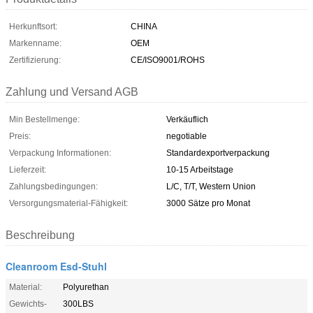
Herkunftsort:
CHINA
Markenname:
OEM
Zertifizierung:
CE/ISO9001/ROHS
Zahlung und Versand AGB
Min Bestellmenge:
Verkäuflich
Preis:
negotiable
Verpackung Informationen:
Standardexportverpackung
Lieferzeit:
10-15 Arbeitstage
Zahlungsbedingungen:
L/C, T/T, Western Union
Versorgungsmaterial-Fähigkeit:
3000 Sätze pro Monat
Beschreibung
Cleanroom Esd-Stuhl
Material:
Polyurethan
Gewichts-
300LBS