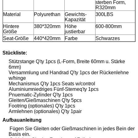
sterben Form,
R320mm
Material
Polyurethan
Gewichts-
300LBS
Kapazität
Hintere
380*320mm
Höhe
600-800mm
Größe
justierbar
Seat-Größe
440*420mm
Farbe
Schwarzes
Stückliste:
Stützstange Q'ty 1pcs (L-Form, Breite 60mm u. Stärke
6mm)
Versammlung und Handrad Q'ty 1pcs der Rückenlehne
w/hinge
Mechanismus Q'ty 1pcs Seats w/control
Aluminiumniedriges
Fünf-Sterneq'ty 1pcs
Pnuematic-Zylinder
Q'ty 1pcs
Gleiten/Gießmaschinen
Q'ty 5pcs
Footring (optionales)
Q'ty 1pcs
Armlehnen (optionales)
Q'ty 1pair
Aufbauanleitung
Fügen Sie Gleiten oder Gießmaschinen in jedes Bein der
Basis ein.