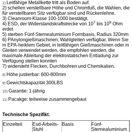
Leitfähige Metallkette tritt als Boden auf.
1)
2) schellen verstellbare Höhe und Chromfuß, die Wahlen, die
für verstellbaren Sitz verfügbar sind und Rückenlehne.
3) Cleanroom-Klasse 100-1000 bestätigt.
7
9
4) ESD, der Widerstandskraftstrecke von 10
bis 10
Ohm
erdet
5) sterben Fünf-Sternealuminium Formbasis, Radius 320mm
6) PAnylongießmaschinen, Wahlgleiten verfügbar. Wenn Sie
in EPA-heiklem Gebiet, in leitfähigen Gießmaschinen oder in
Gleiten verwendet werden, die empfohlen werden, die
maximale Ableitung der elektrostatischen Entladung zur
Verfügung stellen konnten
7) widersteht Flecken, Durchbohren und Chemikalien.
Höhe justierbar: 600-800mm
8)
Gewichtskapazität 300LBS
9)
Garantie: 1-jährig
10)
Pacakge: teilweise zusammengebaut
11)
Technische Spezifikt.
Einzelteil
Esd-Arbeits-
Basis
Fünf-
Stuhl
Sternealuminium