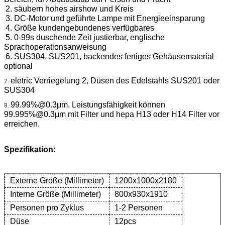
2. säubern hohes airshow und Kreis
3. DC-Motor und geführte Lampe mit Energieeinsparung
4. Größe kundengebundenes verfügbares
5. 0-99s duschende Zeit justierbar, englische 
Sprachoperationsanweisung
6. SUS304, SUS201, backendes fertiges Gehäusematerial 
optional
eletric Verriegelung 2, Düsen des Edelstahls SUS201 oder 
7. 
SUS304
99.99%@0.3μm, Leistungsfähigkeit können 
8. 
99.995%@0.3μm mit Filter und hepa H13 oder H14 Filter vor 
erreichen.
Spezifikation
:
Externe Größe (Millimeter)
1200x1000x2180
Interne Größe (Millimeter)
800x930x1910
Personen pro Zyklus
1-2 Personen
Düse
12pcs