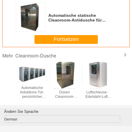
Automatische statische
Cleanroom-Antidusche für
Lebensmittelindustrie
Fortsetzen
Cleanroom-Dusche
Mehr
elte
Automatische
Elektronische
6 Düsen-
L schre
betür-
Induktions-Tür-
Düsen
Luftschleuse-
Eckclea
onische
persönlicher
Cleanroom-
Edelstahl-Luft-
Dusc
gelung
modularer
Dusche der
Duscheinheit
room-
Reinraum
Verriegelungs-
che
HEPA des Filter-
Ändern Sie Sprache
24
German