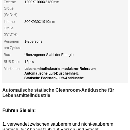
Externe
1200X1000X2180mm
Größe
(W*D*H):
Interne
800X930X1910mm
Größe
(W*D*H):
Personen
1-2persons
pro Zyklus:
Bau:
Überzogener Stahl der Energie
SUS Düse:
12pcs
Lebensmittelindustrie-modularer Reinraum
Markieren:
,
Automatische Luft-Duscheinheit
,
Statische Edelstahl-Luft-Antidusche
Automatische statische Cleanroom-Antidusche für
Lebensmittelindustrie
Führen Sie ein:
1. 
verwendet zwischen sauberem und nicht-sauberem 
Bereich, für Abbaustaub auf Person und Fracht