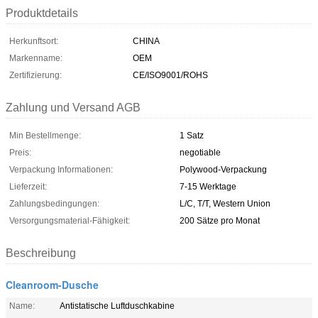
Produktdetails
Herkunftsort:
CHINA
Markenname:
OEM
Zertifizierung:
CE/ISO9001/ROHS
Zahlung und Versand AGB
Min Bestellmenge:
1 Satz
Preis:
negotiable
Verpackung Informationen:
Polywood-Verpackung
Lieferzeit:
7-15 Werktage
Zahlungsbedingungen:
L/C, T/T, Western Union
Versorgungsmaterial-Fähigkeit:
200 Sätze pro Monat
Beschreibung
Cleanroom-Dusche
Name:
Antistatische Luftduschkabine