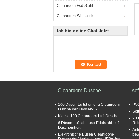
Cleanroom Esd-Stuhl
Cleanroom-Werktisch
Ich bin online Chat Jetzt
Cleanroom-Dusche
so
100 Düsen-Luftströmung Cleanroom-
PVC
Dusche der Klassen-32
Sof
Klasse 100 Cleanroom-Luft-Dusche
200
6 Düsen-Luftschleuse-Edelstahl-Luft-
Rei
Duscheinheit
Ant
Elektronische Düsen Cleanroom-
bew
Dusche der Verriegelungs-HEPA des