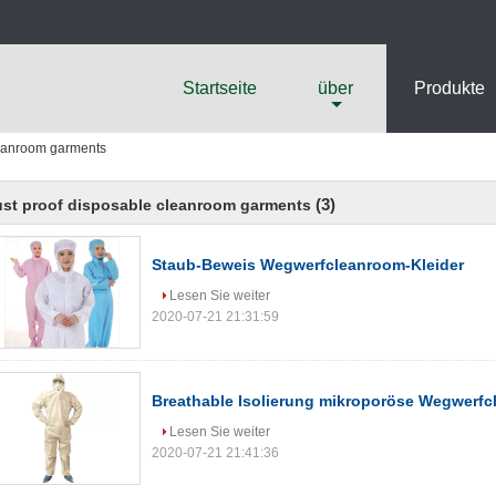
Startseite
über
Produkte
leanroom garments
(3)
st proof disposable cleanroom garments
Staub-Beweis Wegwerfcleanroom-Kleider
Lesen Sie weiter
2020-07-21 21:31:59
Breathable Isolierung mikroporöse Wegwerfc
Lesen Sie weiter
2020-07-21 21:41:36