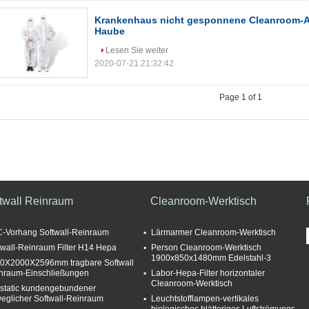
Krankenhaus nicht gesponnene Cleanroom-Ar
Haube
Lesen Sie weiter
2020-07-21 21:32:42
Page 1 of 1
ftwall Reinraum
Cleanroom-Werktisch
-Vorhang Softwall-Reinraum
Lärmarmer Cleanroom-Werktisch
twall-Reinraum Filter H14 Hepa
Person Cleanroom-Werktisch
1900x850x1480mm Edelstahl-3
0X2000X2596mm tragbare Softwall
nraum-Einschließungen
Labor-Hepa-Filter horizontaler
Cleanroom-Werktisch
istatic kundengebundener
eglicher Softwall-Reinraum
Leuchtstofflampen-vertikales
biologisches blätteriges Luftströmungs-